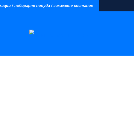
ции / побарајте понуда / закажете состанок