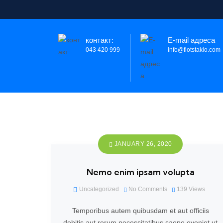
контакт:
E-mail адреса
043 420 999
info@flotstaklo.com
JANUARY 26, 2020
Nemo enim ipsam volupta
Uncategorized
No Comments
139
Views
Temporibus autem quibusdam et aut officiis
debitis aut rerum necessitatibus saepe eveniet ut