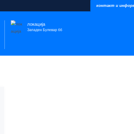
контакт и информа
локација
Западен Булевар бб