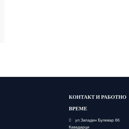
КОНТАКТ И РАБОТНО
ВРЕМЕ
ул.Западен Булевар бб.
Кавадарци