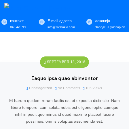
контакт:
E-mail адреса
локација
043 420 999
info@flotstaklo.com
Западен Булевар бб
SEPTEMBER 18, 2018
Eaque ipsa quae abinventor
Uncategorized
No Comments
106
Views
Et harum quidem rerum facilis est et expedita distinctio. Nam
libero tempore, cum soluta nobis est eligendi optio cumque
nihil impedit quo minus id quod maxime placeat facere
possimus, omnis voluptas assumenda est,