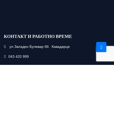
КОНТАКТ И РАБОТНО ВРЕМЕ
ул.Западен Булевар бб. Кавадарци
043 420 999
info@flotstaklo.com
понеделник-петок : 08,00 – 15,00ч.
сабота : 09,00 – 14,00ч.
Copyright ©
ФЛОТ СТАКЛО-ЕЛЕНОВИ
| All rights reserved.