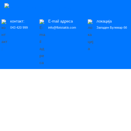
контакт:
E-mail адреса
локација
043 420 999
info@flotstaklo.com
Западен Булевар бб